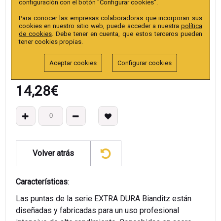
configuración con el botón "Configurar cookies".
Colección
:
Punta Hex. 25mm 1/4" Extra.
Para conocer las empresas colaboradoras que incorporan sus
EAN13
:
cookies en nuestro sitio web, puede acceder a nuestra
política
de cookies
. Debe tener en cuenta, que estos terceros pueden
tener cookies propias.
Aceptar cookies
Configurar cookies
14,28
€
Volver atrás
Características
:
Las puntas de la serie EXTRA DURA Bianditz están
diseñadas y fabricadas para un uso profesional