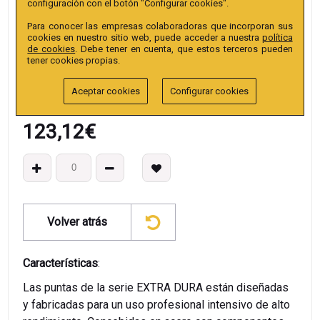
configuración con el botón "Configurar cookies".
Colección
:
Punta Hex Hex. conductor 10mm extra
Para conocer las empresas colaboradoras que incorporan sus
EAN13
:
cookies en nuestro sitio web, puede acceder a nuestra
política
de cookies
. Debe tener en cuenta, que estos terceros pueden
tener cookies propias.
Aceptar cookies
Configurar cookies
123,12
€
Volver atrás
Características
:
Las puntas de la serie EXTRA DURA están diseñadas
y fabricadas para un uso profesional intensivo de alto