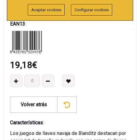
Referencia
:
232007
Aceptar cookies
Configurar cookies
Colección
:
Llaves Navaja hexagonal
EAN13
:
19,18
€
Volver atrás
Características
:
Los juegos de llaves navaja de Bianditz destacan por