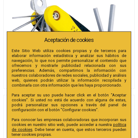
Aceptación de cookies
Este Sitio Web utiliza cookies propias y de terceros para
elaborar información estadística y analizar sus hábitos de
navegación, lo que nos permite personalizar el contenido que
ofrecemos y mostrarle publicidad relacionada con sus
preferencias. Además, compartimos la información con
nuestros colaboradores de redes sociales, publicidad y análisis
web, quienes podrán utilizar la información recopilada y
combinarla con otra información que les haya proporcionado.
Para aceptar su uso puede hacer click en el botón "Aceptar
cookies". Si usted no está de acuerdo con alguna de estas,
JUEGO DE LLAVES
podrá personalizar sus opciones a través del panel de
configuración con el botón "Configurar cookies".
HEXAGONALES A NAVAJA
BIANDITZ 7PCS 1,5-2-2,5-3-4-
Para conocer las empresas colaboradoras que incorporan sus
cookies en nuestro sitio web, puede acceder a nuestra
política
5-6MM
de cookies
. Debe tener en cuenta, que estos terceros pueden
tener cookies propias.